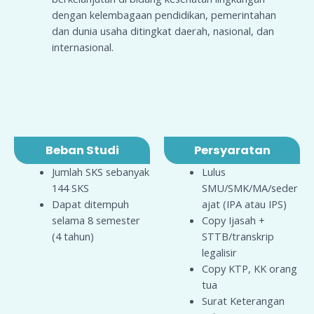
dengan kelembagaan pendidikan, pemerintahan
dan dunia usaha ditingkat daerah, nasional, dan
internasional.
Beban Studi
Persyaratan
Jumlah SKS sebanyak
Lulus
144 SKS
SMU/SMK/MA/seder
Dapat ditempuh
ajat (IPA atau IPS)
selama 8 semester
Copy Ijasah +
(4 tahun)
STTB/transkrip
legalisir
Copy KTP, KK orang
tua
Surat Keterangan