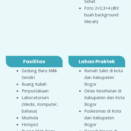
Sehat
Foto 2×3,3×4 (@3
buah background
Merah)
Fasilitas
Lahan Praktek
Gedung Baru Milik
Rumah Sakit di kota
Sendiri
dan Kabupaten
Ruang Kuliah
Bogor
Perpustakaan
Dinas Kesehatan di
Laboratorium
Kabupaten dan Kota
(Medis, Komputer,
Bogor
bahasa)
Puskesmas di Kota
Mushola
dan Kabupaten
Hotspot
Bogor
Ruang Olah Raga,
Daerah binaan di